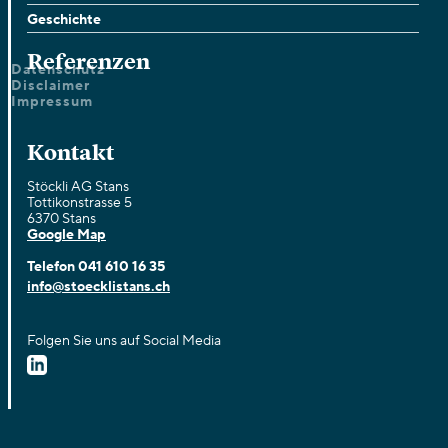
Geschichte
Referenzen
Datenschutz
Disclaimer
Impressum
Kontakt
Stöckli AG Stans
Tottikonstrasse 5
6370 Stans
Google Map
Telefon
041 610 16 35
info@stoecklistans.ch
Folgen Sie uns auf Social Media